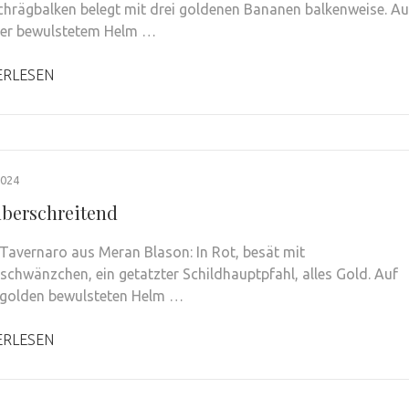
chrägbalken belegt mit drei goldenen Bananen balkenweise. Au
ber bewulstetem Helm …
ERLESEN
2024
berschreitend
avernaro aus Meran Blason: In Rot, besät mit
schwänzchen, ein getatzter Schildhauptpfahl, alles Gold. Auf
-golden bewulsteten Helm …
ERLESEN