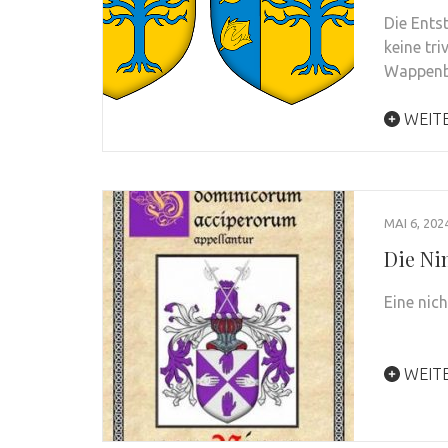
Die Ents
keine tri
Wappenbi
WEIT
MAI 6, 202
Die N
Eine nic
WEIT