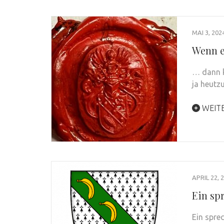
MAI 3, 202
Wenn e
… dann k
ja heutz
WEIT
APRIL 22, 
Ein sp
Ein spre