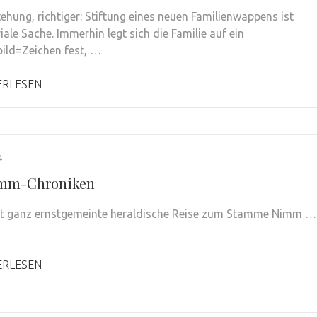
tehung, richtiger: Stiftung eines neuen Familienwappens ist
viale Sache. Immerhin legt sich die Familie auf ein
ld=Zeichen fest, …
ERLESEN
4
imm-Chroniken
ht ganz ernstgemeinte heraldische Reise zum Stamme Nimm …
ERLESEN