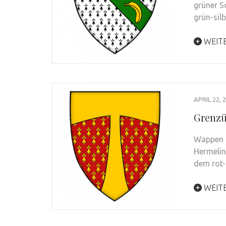
grüner S
grün-sil
WEIT
APRIL 22, 
Grenzü
Wappen T
Hermelin
dem rot
WEIT